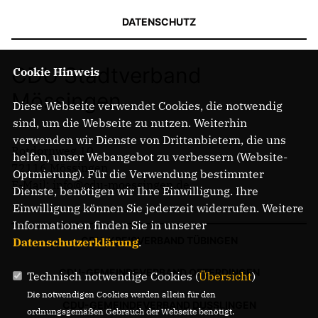
DATENSCHUTZ
CDU Stadtverband
Cookie Hinweis
Mössingen
Diese Webseite verwendet Cookies, die notwendig
sind, um die Webseite zu nutzen. Weiterhin
verwenden wir Dienste von Drittanbietern, die uns
Rotdornweg 10
helfen, unser Webangebot zu verbessern (Website-
72116 Mössingen
Optmierung). Für die Verwendung bestimmter
E-Mail: info@cdu-moessingen.de
Dienste, benötigen wir Ihre Einwilligung. Ihre
Einwilligung können Sie jederzeit widerrufen. Weitere
Informationen finden Sie in unserer
CDU-KREISVERBAND TÜBINGEN
Datenschutzerklärung
.
CDU-GEMEINDEVERBAND OFTERDINGEN
Technisch notwendige Cookies (
Übersicht
)
Die notwendigen Cookies werden allein für den
CDU-GEMEINDEVERBAND DUSSLINGEN
ordnungsgemäßen Gebrauch der Webseite benötigt.