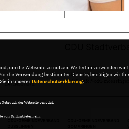
CDU Stadtverb
Rotdornweg 10
nd, um die Webseite zu nutzen. Weiterhin verwenden wir Di
72116 Mössingen
r die Verwendung bestimmter Dienste, benötigen wir Ihre 
E-Mail: info@cdu-moessinge
 Sie in unserer
Datenschutzerklärung
.
DATENSCHUTZ
Gebrauch der Webseite benötigt.
e von Drittanbietern ein.
CDU-GEMEINDEVERBAND
CDU-GEMEINDEVERBAND
DUSSLINGEN
GOMARINGEN