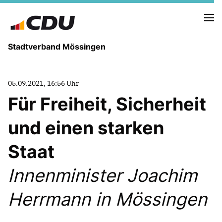
Stadtverband Mössingen
05.09.2021, 16:56 Uhr
Für Freiheit, Sicherheit
NEUIGKEITEN
ARCHIV
und einen starken
TERMINE
Staat
VORSTAND
Innenminister Joachim
ABGEORDNETE
Herrmann in Mössingen
UNSERE GEMEINDERÄTE
Termine