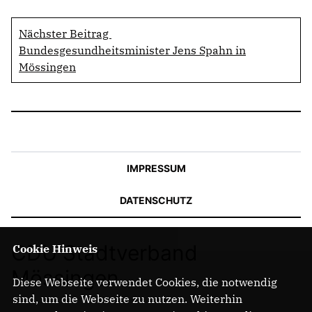
Nächster Beitrag
Bundesgesundheitsminister Jens Spahn in
Mössingen
IMPRESSUM
DATENSCHUTZ
CDU Stadtverband
Cookie Hinweis
Mössingen
Diese Webseite verwendet Cookies, die notwendig
sind, um die Webseite zu nutzen. Weiterhin